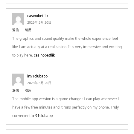
casinobetflik
2026年 5月 20日
返信
引用
The graphics and sound quality make the whole experience feel
like I am actually at a real casino. It is very immersive and exciting
to play here.
casinobetflik
in91clubapp
2026年 5月 20日
返信
引用
The mobile app version is a game changer. I can play whenever I
have a few free minutes and it runs perfectly on my phone. Truly
convenient!
in91clubapp