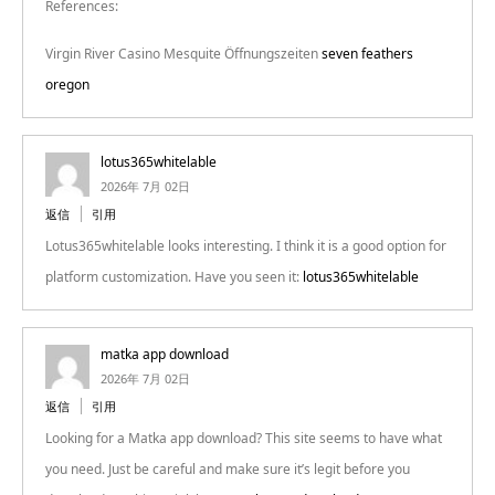
References:
Virgin River Casino Mesquite Öffnungszeiten
seven feathers
oregon
lotus365whitelable
2026年 7月 02日
返信
引用
Lotus365whitelable looks interesting. I think it is a good option for
platform customization. Have you seen it:
lotus365whitelable
matka app download
2026年 7月 02日
返信
引用
Looking for a Matka app download? This site seems to have what
you need. Just be careful and make sure it’s legit before you