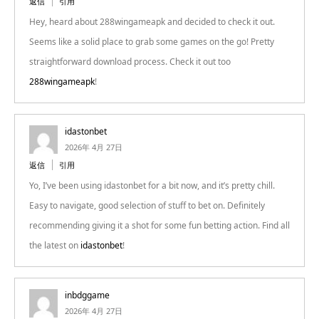
返信
引用
Hey, heard about 288wingameapk and decided to check it out.
Seems like a solid place to grab some games on the go! Pretty
straightforward download process. Check it out too
288wingameapk
!
idastonbet
2026年 4月 27日
返信
引用
Yo, I’ve been using idastonbet for a bit now, and it’s pretty chill.
Easy to navigate, good selection of stuff to bet on. Definitely
recommending giving it a shot for some fun betting action. Find all
the latest on
idastonbet
!
inbdggame
2026年 4月 27日