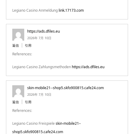
Legiano Casino Anmeldung
link.17173.com
https://ads.dfiles.eu
2026年 7月 10日
返信
引用
References:
Legiano Casino Zahlungsmethoden
https://ads.dfiles.eu
skin-mobile21--shop5.skfo900815.cafe24.com
2026年 7月 10日
返信
引用
References:
Legiano Casino Freispiele
skin-mobile21–
shop5.skfo900815.cafe24.com