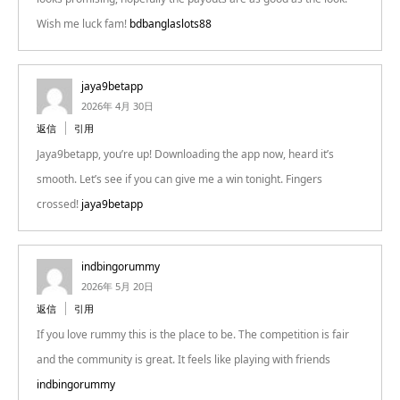
Wish me luck fam!
bdbanglaslots88
jaya9betapp
2026年 4月 30日
返信
引用
Jaya9betapp, you’re up! Downloading the app now, heard it’s
smooth. Let’s see if you can give me a win tonight. Fingers
crossed!
jaya9betapp
indbingorummy
2026年 5月 20日
返信
引用
If you love rummy this is the place to be. The competition is fair
and the community is great. It feels like playing with friends
indbingorummy