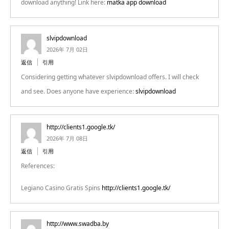
download anything! Link here:
matka app download
slvipdownload
2026年 7月 02日
返信
引用
Considering getting whatever slvipdownload offers. I will check
and see. Does anyone have experience:
slvipdownload
http://clients1.google.tk/
2026年 7月 08日
返信
引用
References:
Legiano Casino Gratis Spins
http://clients1.google.tk/
http://www.swadba.by