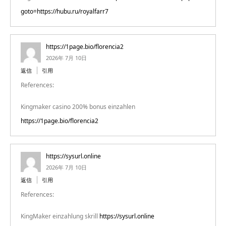
goto=https://hubu.ru/royalfarr7
https://1page.bio/florencia2
2026年 7月 10日
返信
引用
References:
Kingmaker casino 200% bonus einzahlen
https://1page.bio/florencia2
https://sysurl.online
2026年 7月 10日
返信
引用
References:
KingMaker einzahlung skrill
https://sysurl.online