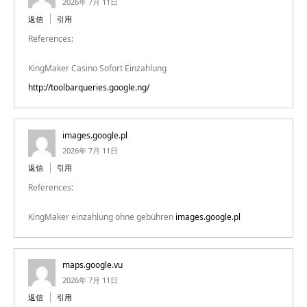
2026年 7月 11日
返信
引用
References:
KingMaker Casino Sofort Einzahlung
http://toolbarqueries.google.ng/
images.google.pl
2026年 7月 11日
返信
引用
References:
KingMaker einzahlung ohne gebühren
images.google.pl
maps.google.vu
2026年 7月 11日
返信
引用