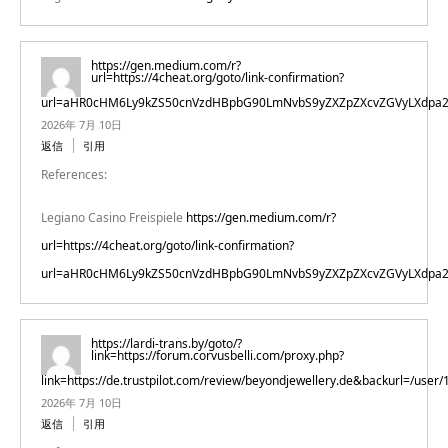
https://gen.medium.com/r?
url=https://4cheat.org/goto/link-confirmation?
url=aHR0cHM6Ly9kZS50cnVzdHBpbG90LmNvbS9yZXZpZXcvZGVyLXdpa
2026年 7月 10日
返信
引用
References:
Legiano Casino Freispiele
https://gen.medium.com/r?
url=https://4cheat.org/goto/link-confirmation?
url=aHR0cHM6Ly9kZS50cnVzdHBpbG90LmNvbS9yZXZpZXcvZGVyLXdpa
https://lardi-trans.by/goto/?
link=https://forum.corvusbelli.com/proxy.php?
link=https://de.trustpilot.com/review/beyondjewellery.de&backurl=/use
2026年 7月 10日
返信
引用