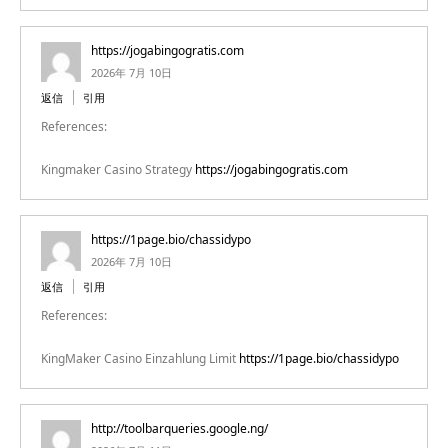
https://jogabingogratis.com
2026年 7月 10日
返信
引用
References:
Kingmaker Casino Strategy
https://jogabingogratis.com
https://1page.bio/chassidypo
2026年 7月 10日
返信
引用
References:
KingMaker Casino Einzahlung Limit
https://1page.bio/chassidypo
http://toolbarqueries.google.ng/