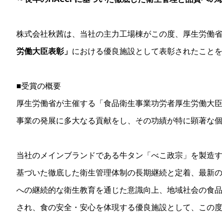
株式会社秋茜は、当社の主力工場棟がこの度、厚生労働
労働大臣表彰」
における優良施設として表彰されたこと
■受賞の概要
厚生労働省が主催する「食品衛生事業功労者厚生労働大
事業の発展に多大なる貢献をし、その功績が特に顕著な
当社のメインブランドである牛タン「べこ政宗」を製造す
基づいた徹底した衛生管理体制の長期継続と定着、最新
への継続的な衛生教育を通じた意識向上、地域社会の食
され、食の安全・安心を体現する優良施設として、この