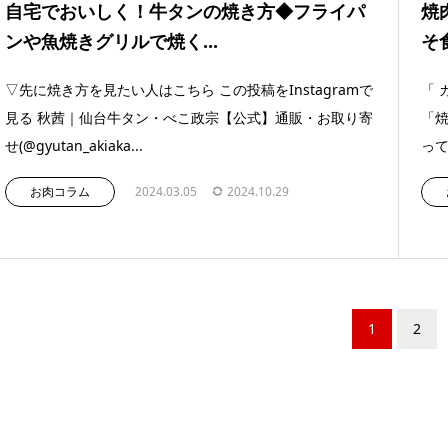
自宅でおいしく！牛タンの焼き方◆フライパ
焼
ンや魚焼きグリルで焼く...
そ
▽先に焼き方を見たい人はこちら この投稿をInstagramで
「 
見る 秋茜｜仙台牛タン・べこ政宗【公式】通販・お取り寄
「焼
せ(@gyutan_akiaka...
って
お肉コラム
2024.03.05
2024.10.29
1
2