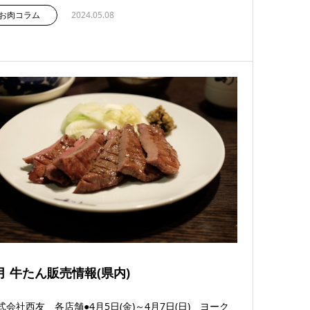
お肉コラム
2024.05.08
月 牛たん販売情報(県内)
式会社西友 各店舗●4月5日(金)～4月7日(日) ヨーク