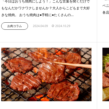
「今日はおうち焼肉にしよう！」こんな言葉を聞くだけで
ベニ
もなんだかワクワクしませんか？大人からこどもまで大好
各店
きな焼肉。 おうち焼肉は●手軽に●たくさんの...
お肉コラム
2024.04.09
2024.10.29