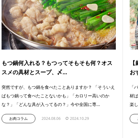
もつ鍋何入れる？もつってそもそも何？オス
【
スメの具材とスープ、〆...
お
突然ですが、もつ鍋を食べたことありますか？ 「そういえ
「
ばもつ鍋って食べたことないかも」「カロリー高いのか
材ば
な？」「どんな具が入ってるの？」今や全国に専...
楽し
お肉コラム
2024.08.06
2024.10.29