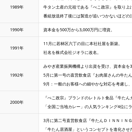
1989年
牛タン土産の元祖である『べこ政宗』を取り上
番組放送終了後には製造が追いつかないほどの
1990年
資本金を500万から3,000万円に増資。
11月に若林区六丁の目に本社社屋を新築。
1991年
社名を株式会社ジオラに改名。
みやぎ産業振興機構より出資を受け、資本金を3,6
1992年
5月に第一号の直営飲食店『お肉屋さんの牛たん
9月：一般のお客様への細やかな対応を考慮し
『べこ政宗』ブランドのレトルト食品『牛たん
2000年
「全国ご当地カレー」の人気ランキング4位に
3月に第二号直営飲食店『牛たんＤＩＮＮＩＮＧ
「牛たん居酒屋」というコンセプトを進化させ