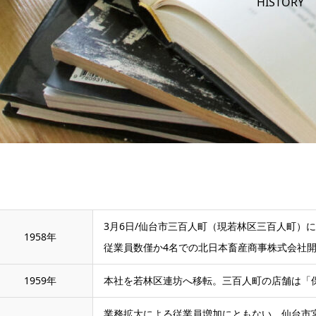
HISTORY
3月6日/仙台市三百人町（現若林区三百人町）
1958年
従業員数僅か4名での北日本畜産商事株式会社
1959年
本社を若林区連坊へ移転。三百人町の店舗は「
業務拡大による従業員増加にともない、仙台市