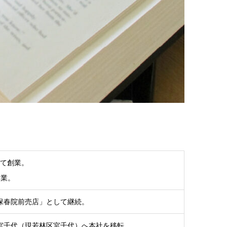
にて創業。
開業。
保春院前売店」として継続。
宮千代（現若林区宮千代）へ本社を移転。