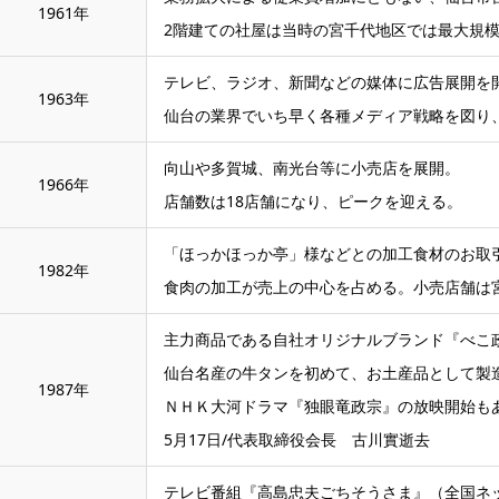
1961年
2階建ての社屋は当時の宮千代地区では最大規
テレビ、ラジオ、新聞などの媒体に広告展開を
1963年
仙台の業界でいち早く各種メディア戦略を図り
向山や多賀城、南光台等に小売店を展開。
1966年
店舗数は18店舗になり、ピークを迎える。
「ほっかほっか亭」様などとの加工食材のお取
1982年
食肉の加工が売上の中心を占める。小売店舗は
主力商品である自社オリジナルブランド『べこ
仙台名産の牛タンを初めて、お土産品として製
1987年
ＮＨＫ大河ドラマ『独眼竜政宗』の放映開始も
5月17日/代表取締役会長 古川實逝去
テレビ番組『高島忠夫ごちそうさま』（全国ネ