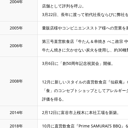
2004年
店舗として評判を呼ぶ。
3月22日、長年に渡って初代社長ならびに弊社
2005年
量販店様やコンビニエンスストア様への営業を
第三号直営飲食店『牛たん＆串焼き べこ政宗 
2006年
牛たん焼きに欠かせない炭火を使用し、約30種
3月6日に「創50周年記念祝賀会」開催。
2008年
12月に新しいスタイルの直営飲食店『仙萩庵』
「食」のコンセプトショップとしてアレルギー
評価を得る。
2014年
2月12日に富谷市上桜木に本社工場を新築。
2018年
10月に直営飲食店『Prime SAMURAI’S BB