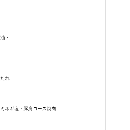
醤油・
ンたれ
ラミネギ塩・豚肩ロース焼肉