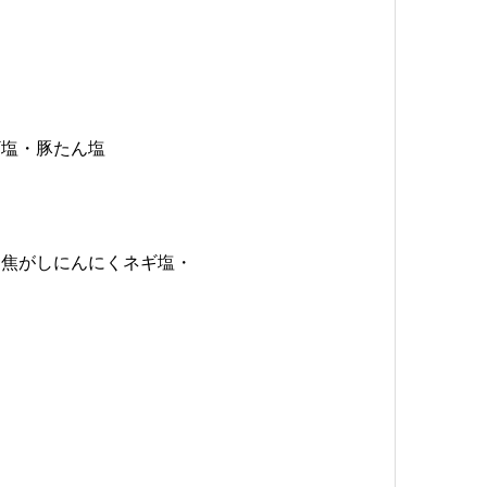
ギ塩・豚たん塩
ス焦がしにんにくネギ塩・