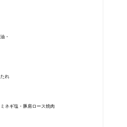
醤油・
ンたれ
ラミネギ塩・豚肩ロース焼肉