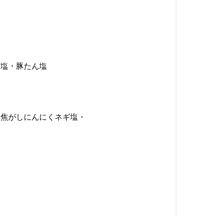
ギ塩・豚たん塩
ス焦がしにんにくネギ塩・