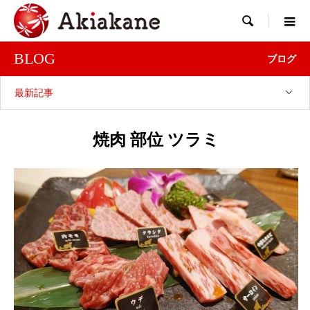

BLOG
ブログ
最新記事
焼肉 部位 ツラミ