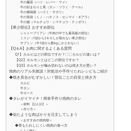
牛の臓器（ハツ・レバー・マメ）
牛の顔まわりと尾（タン・ツラミ・テール）
牛の横隔膜（ハラミ・サガリ）
牛の胃袋（ミノ・ハチノス・センマイ・ギアラ）
牛の腸（マルチョウ・シマチョウ・テッポウ）
【希少部位】おすすめ部位
シャトーブリアン（牛肉の中でも最高級の部位）
ミスジ（1頭から2キロしか取れない希少部位）
サブトン（牛1頭から数kgしかとれない）
【Q＆A】お肉に関するよくある質問
Q1】カルビはどの部位ですか？〇〇カルビの違いは？
【Q2】ホルモンとはどこの部位ですか？
【Q3】ホルモンが噛み切れないのは焼き方が悪い？
焼肉のリアル失敗談！対処法や手作りたれレシピもご紹介
◆焼き具合がむずかしい！部位ごとの目安と焼き方
カルビ
牛タン
牛ロース
◆タレがイマイチ！簡単手作り焼肉のタレ
＜材料 【2人分】＞
＜作り方＞
◆似たような肉ばかりを注文してしまう
＜おすすめの焼肉順＞
◆胃もたれしにくい焼肉の食べ方
1.よく噛む