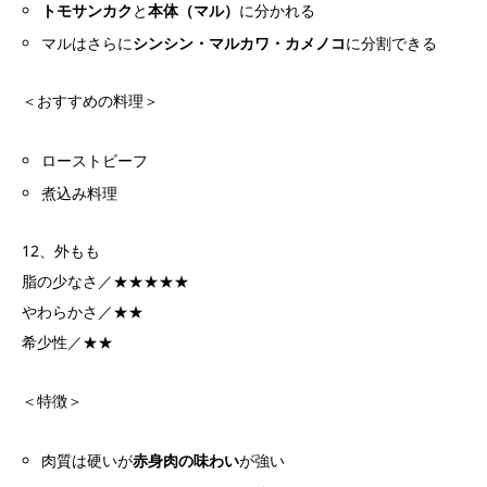
トモサンカク
と
本体（マル）
に分かれる
マルはさらに
シンシン・マルカワ・カメノコ
に分割できる
＜おすすめの料理＞
ローストビーフ
煮込み料理
12、外もも
脂の少なさ／★★★★★
やわらかさ／★★
希少性／★★
＜特徴＞
肉質は硬いが
赤身肉の味わい
が強い