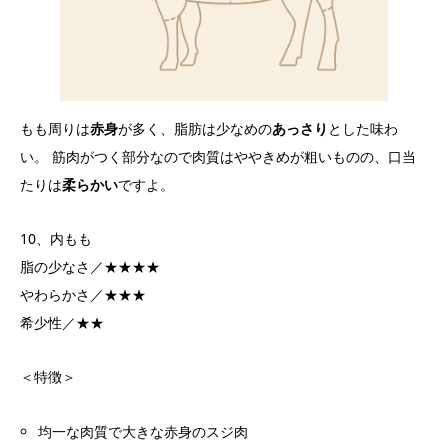
もも周りは
赤身
が多く、脂肪は少なめの
あっさり
とした味わ
い。 筋肉がつく部分なので肉質はややきめが粗いものの、口当
たりは
柔らかい
ですよ。
10、内もも
脂の少なさ／★★★★
やわらかさ／★★★
希少性／★★
＜特徴＞
均一な肉質で大きな赤身のスジ肉