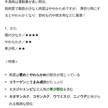
牛肩肉は運動量が多い部分。
筋肉質で脂肪が少なく肉質はややかためですが、 薄切り肉にす
るとやわらかくなり、炒めものや焼き肉などに最適！
1、かた
脂の少なさ／★★★★
やわらかさ／★★
希少性／★★
＜特徴＞
肉質は
硬め
と
やわらかめ
の部分が混じっている
コラーゲン
と
うまみ成分
がたっぷり
ミスジ
や
トンビ
など人気の
希少部位
を含む
カタサンカク
、
コサンカク
、
ウワミスジ
、
ニノウデ
と分けら
れる複雑な部位