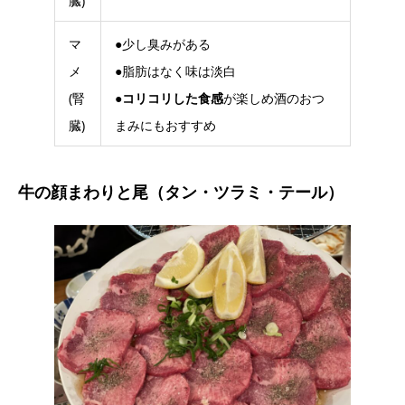
臓)
マ
●少し臭みがある
メ
●脂肪はなく味は淡白
(腎
●
コリコリした食感
が楽しめ酒のおつ
臓)
まみにもおすすめ
牛の顔まわりと尾（タン・ツラミ・テール）