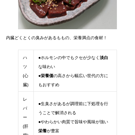
内臓どくとくの臭みがあるももの、栄養満点の食材！
ハ
●ホルモンの中でもクセが少なく
淡白
ツ
な味わい
(心
●
栄養価
の高さから幅広い世代の方に
臓)
もおすすめ
レ
●生臭さがあるが調理前に下処理を行
バ
うことで解消される
ー
●やわらかい肉質で旨味や風味が強い
(肝
栄養
が豊富