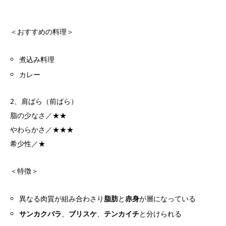
＜おすすめの料理＞
煮込み料理
カレー
2、肩ばら（前ばら）
脂の少なさ／★★
やわらかさ／★★★
希少性／★
＜特徴＞
異なる肉質が組み合わさり
脂肪
と
赤身
が層になっている
サンカクバラ
、
ブリスケ
、
テンカイチ
と分けられる