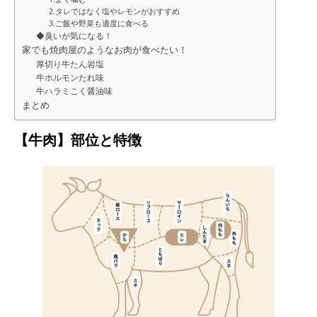
2.タレではなく塩やレモンがおすすめ
3.ご飯や野菜も適度に食べる
◆臭いが気になる！
家でも焼肉屋のようなお肉が食べたい！
厚切り牛たん岩塩
牛ホルモンたれ味
牛ハラミこく醤油味
まとめ
【牛肉】部位と特徴