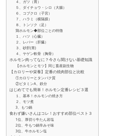
４、ガツ（胃）
５、ダイチョウ・シロ（大腸）
６、コブクロ（子宮）
７、ハラミ（横隔膜）
８、トンソク（足）
鶏ホルモン◆部位ごとの特徴
１、ハツ（心臓）
２、レバー（肝臓）
３、砂肝(胃)
４、ヤゲン軟骨（胸骨）
ホルモン肉ってなに？今さら聞けない基礎知識
【ホルモンとモツ】同じ畜産副生物
【カロリーや栄養】定番の焼肉部位と比較
①カロリーとタンパク質
②ビタミンA、鉄分
はじめてでも簡単！ホルモン定番レシピ３選
１、基本！ホルモンの焼き方
２、モツ煮
3、もつ鍋
食わず嫌いさんはコレ！おすすめ部位ベスト３
1位、厚切り牛たん岩塩
2位、牛もつ鍋辛みそ味
3位、牛ホルモン塩