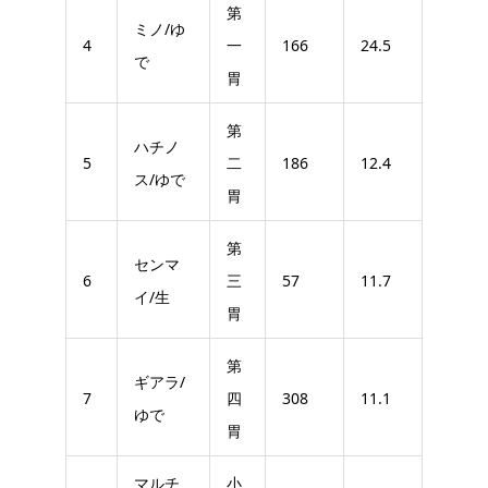
第
ミノ/ゆ
4
一
166
24.5
で
胃
第
ハチノ
5
二
186
12.4
ス/ゆで
胃
第
センマ
6
三
57
11.7
イ/生
胃
第
ギアラ/
7
四
308
11.1
ゆで
胃
マルチ
小