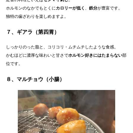
ホルモンのなかでもとくに
カロリーが低く
、
鉄分
が豊富です。
独特の歯ざわりを楽しめますよ。
７、ギアラ（第四胃）
しっかりのった脂と、コリコリ・ムチムチしたような食感。
かむほどに濃厚な味わいと甘さで
ホルモン好きにはたまらない
部
位です。
８、マルチョウ（小腸）