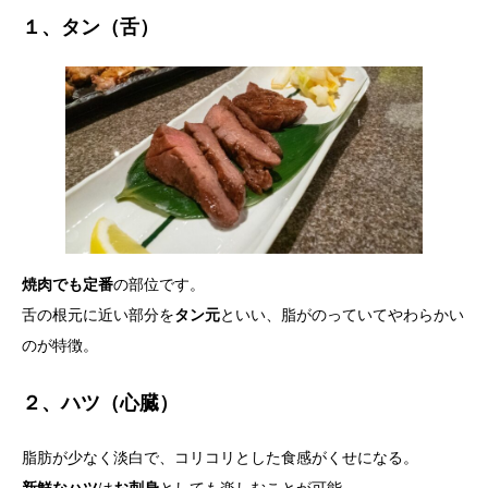
１、タン（舌）
焼肉でも定番
の部位です。
舌の根元に近い部分を
タン元
といい、脂がのっていてやわらかい
のが特徴。
２、ハツ（心臓）
脂肪が少なく淡白で、コリコリとした食感がくせになる。
新鮮なハツ
は
お刺身
としても楽しむことが可能。