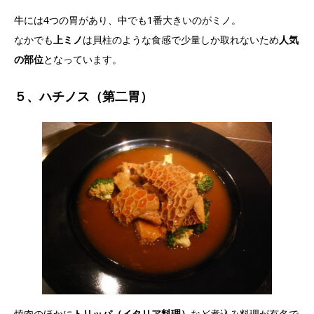
牛には4つの胃があり、中でも1番大きいのがミノ。
なかでも
上ミノ
は貝柱のような食感で少量しか取れないため
人気
の部位
となっています。
５、ハチノス（第二胃）
焼肉のほかに
トリッパ（イタリア料理）
など煮込み料理が有名で