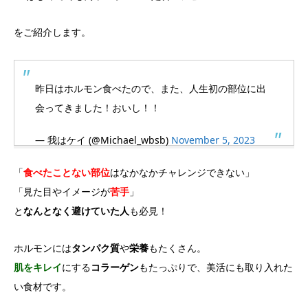
をご紹介します。
昨日はホルモン食べたので、また、人生初の部位に出
会ってきました！おいし！！
— 我はケイ (@Michael_wbsb)
November 5, 2023
「
食べたことない部位
はなかなかチャレンジできない」
「見た目やイメージが
苦手
」
と
なんとなく避けていた人
も必見！
ホルモンには
タンパク質
や
栄養
もたくさん。
肌をキレイ
にする
コラーゲン
もたっぷりで、美活にも取り入れた
い食材です。