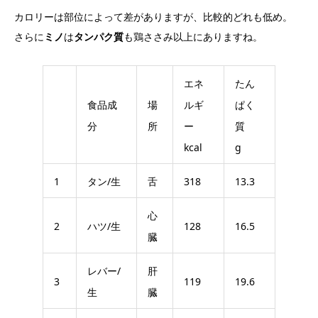
カロリーは部位によって差がありますが、比較的どれも低め。
さらに
ミノ
は
タンパク質
も鶏ささみ以上にありますね。
エネ
たん
食品成
場
ルギ
ぱく
分
所
ー
質
kcal
g
1
タン/生
舌
318
13.3
心
2
ハツ/生
128
16.5
臓
レバー/
肝
3
119
19.6
生
臓