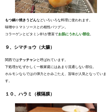
もつ鍋
や
焼きうどん
などいろいろな料理に使われます。
味噌やトマトソースとの相性バツグン。
コラーゲンとビタミンB1が豊富で
お肌にうれしい部位
。
９、シマチョウ（大腸）
関西では
テッチャン
と呼ばれています。
下処理がむずかしく一般家庭にはあまり流通しない部位。
ホルモンならではの弾力とかみごたえ、旨味が人気となっていま
す。
１０、ハラミ（横隔膜）