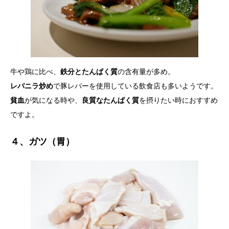
牛や鶏に比べ、
鉄分とたんぱく質
の含有量が多め。
レバニラ炒め
で豚レバーを使用している飲食店も多いようです。
貧血
が気になる時や、
良質なたんぱく質
を摂りたい時におすすめ
ですよ。
４、ガツ（胃）