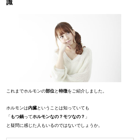
識
これまでホルモンの
部位
と
特徴
をご紹介しました。
ホルモンは
内臓
ということは知っていても
「
もつ鍋
って
ホルモンなの？モツなの？
」
と疑問に感じた人もいるのではないでしょうか。