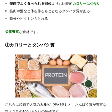
焼肉でよく食べられる部位
よりも比較的
カロリーは少ない
筋肉や髪など体を作るもととなるタンパク質がある
鉄分やビタミンもとれる
栄養豊富
な食材です。
①カロリーとタンパク質
こちらは焼肉で人気の
カルビ（牛バラ）
と、たんぱく質が豊富な
鶏ささみの100gあたりの数値です。