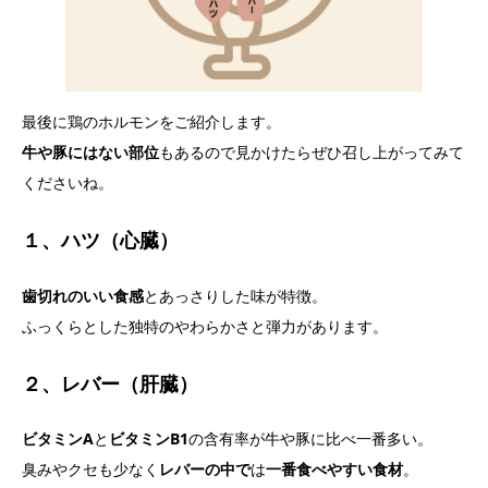
最後に鶏のホルモンをご紹介します。
牛や豚にはない部位
もあるので見かけたらぜひ召し上がってみて
くださいね。
１、ハツ（心臓）
歯切れのいい食感
とあっさりした味が特徴。
ふっくらとした独特のやわらかさと弾力があります。
２、レバー（肝臓）
ビタミンA
と
ビタミンB1
の含有率が牛や豚に比べ一番多い。
臭みやクセも少なく
レバーの中で
は
一番食べやすい食材
。