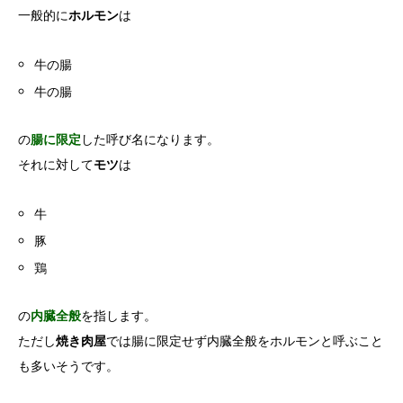
一般的に
ホルモン
は
牛の腸
牛の腸
の
腸に限定
した呼び名になります。
それに対して
モツ
は
牛
豚
鶏
の
内臓全般
を指します。
ただし
焼き肉屋
では腸に限定せず内臓全般をホルモンと呼ぶこと
も多いそうです。