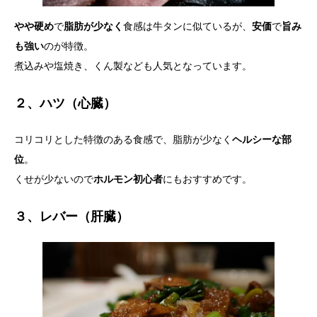
やや硬め
で
脂肪が少なく
食感は牛タンに似ているが、
安価
で
旨み
も強い
のが特徴。
煮込みや塩焼き、くん製なども人気となっています。
２、ハツ（心臓）
コリコリとした特徴のある食感で、脂肪が少なく
ヘルシーな部
位
。
くせが少ないので
ホルモン初心者
にもおすすめです。
３、レバー（肝臓）