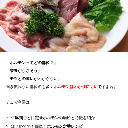
「
ホルモン
って
どの部位
？」
「
栄養
がなさそう」
「
モツとの違い
がわからない」
聞き慣れない部位名も多く
ホルモンはわかりにくい
ですよね。
そこで今回は
牛豚鶏
ごとに
定番ホルモン
の場所と特徴を紹介
はじめてでも簡単！
ホルモン定番レシピ